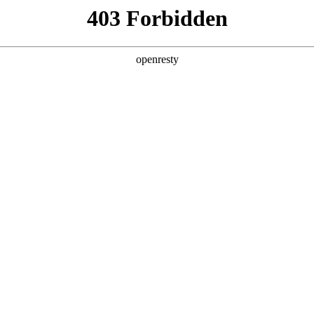
产品及服务
行业解决方案
合作伙伴
投资者关系
人生就是博问学
智算基础设施
算力调度加速